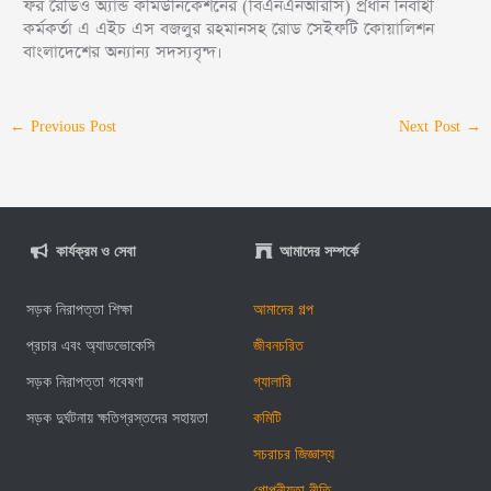
ফর রেডিও অ্যান্ড কমিউনিকেশনের (বিএনএনআরসি) প্রধান নির্বাহী
কর্মকর্তা এ এইচ এস বজলুর রহমানসহ রোড সেইফটি কোয়ালিশন
বাংলাদেশের অন্যান্য সদস্যবৃন্দ।
←
Previous Post
Next Post
→
কার্যক্রম ও সেবা
আমাদের সম্পর্কে
সড়ক নিরাপত্তা শিক্ষা
আমাদের গল্প
প্রচার এবং অ্যাডভোকেসি
জীবনচরিত
সড়ক নিরাপত্তা গবেষণা
গ্যালারি
সড়ক দুর্ঘটনায় ক্ষতিগ্রস্তদের সহায়তা
কমিটি
সচরাচর জিজ্ঞাস্য
গোপনীয়তা নীতি