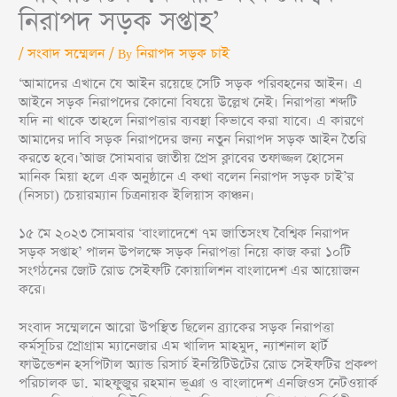
নিরাপদ সড়ক সপ্তাহ’
/
সংবাদ সম্মেলন
/ By
নিরাপদ সড়ক চাই
‘আমাদের এখানে যে আইন রয়েছে সেটি সড়ক পরিবহনের আইন। এ
আইনে সড়ক নিরাপদের কোনো বিষয়ে উল্লেখ নেই। নিরাপত্তা শব্দটি
যদি না থাকে তাহলে নিরাপত্তার ব্যবস্থা কিভাবে করা যাবে। এ কারণে
আমাদের দাবি সড়ক নিরাপদের জন্য নতুন নিরাপদ সড়ক আইন তৈরি
করতে হবে।’আজ সোমবার জাতীয় প্রেস ক্লাবের তফাজ্জল হোসেন
মানিক মিয়া হলে এক অনুষ্ঠানে এ কথা বলেন নিরাপদ সড়ক চাই’র
(নিসচা) চেয়ারম্যান চিত্রনায়ক ইলিয়াস কাঞ্চন।
১৫ মে ২০২৩ সোমবার ‘বাংলাদেশে ৭ম জাতিসংঘ বৈশ্বিক নিরাপদ
সড়ক সপ্তাহ’ পালন উপলক্ষে সড়ক নিরাপত্তা নিয়ে কাজ করা ১০টি
সংগঠনের জোট রোড সেইফটি কোয়ালিশন বাংলাদেশ এর আয়োজন
করে।
সংবাদ সম্মেলনে আরো উপস্থিত ছিলেন ব্র্যাকের সড়ক নিরাপত্তা
কর্মসূচির প্রোগ্রাম ম্যানেজার এম খালিদ মাহমুদ, ন্যাশনাল হার্ট
ফাউন্ডেশন হসপিটাল অ্যান্ড রিসার্চ ইনস্টিটিউটের রোড সেইফটির প্রকল্প
পরিচালক ডা. মাহফুজুর রহমান ভূঞা ও বাংলাদেশ এনজিওস নেটওয়ার্ক